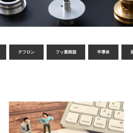
テフロン
フッ素樹脂
半導体