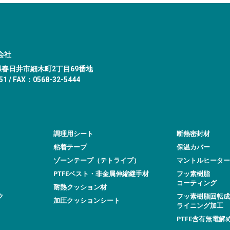
会社
愛知県春日井市細木町2丁目69番地
1 / FAX：0568-32-5444
調理用シート
断熱密封材
粘着テープ
保温カバー
ゾーンテープ（テトライプ）
マントルヒーター
PTFEベスト・非金属伸縮継手材
フッ素樹脂
コーティング
耐熱クッション材
ク
フッ素樹脂回転成
加圧クッションシート
ライニング加工
PTFE含有無電解