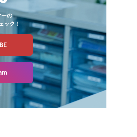
マーの
ェック！
BE
ram