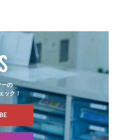
S
マーの
ェック！
BE