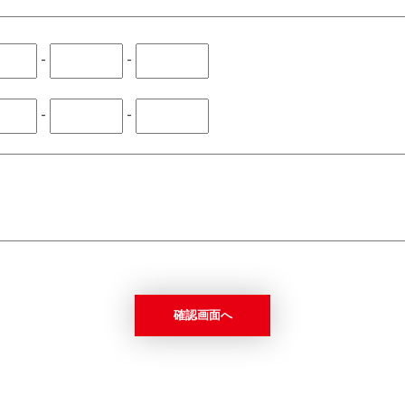
-
-
-
-