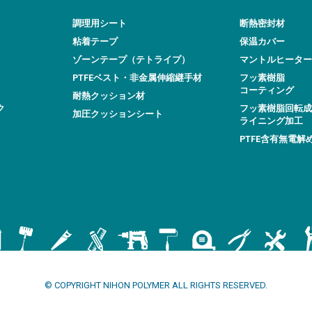
調理用シート
断熱密封材
粘着テープ
保温カバー
ゾーンテープ（テトライプ）
マントルヒーター
PTFEベスト・非金属伸縮継手材
フッ素樹脂
コーティング
耐熱クッション材
ク
フッ素樹脂回転成
加圧クッションシート
ライニング加工
PTFE含有無電解
© COPYRIGHT NIHON POLYMER ALL RIGHTS RESERVED.