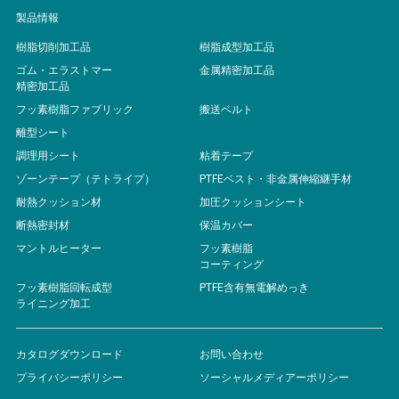
製品情報
樹脂切削加工品
樹脂成型加工品
ゴム・エラストマー
金属精密加工品
精密加工品
フッ素樹脂ファブリック
搬送ベルト
離型シート
調理用シート
粘着テープ
ゾーンテープ（テトライプ）
PTFEベスト・非金属伸縮継手材
耐熱クッション材
加圧クッションシート
断熱密封材
保温カバー
マントルヒーター
フッ素樹脂
コーティング
フッ素樹脂回転成型
PTFE含有無電解めっき
ライニング加工
カタログダウンロード
お問い合わせ
プライバシーポリシー
ソーシャルメディアーポリシー