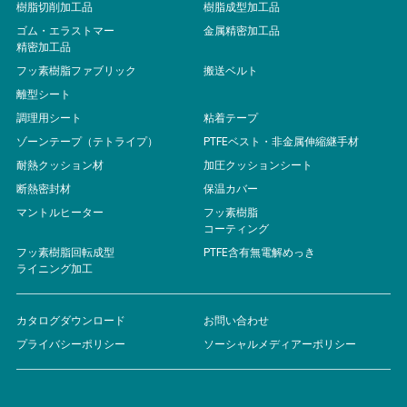
樹脂切削加工品
樹脂成型加工品
ゴム・エラストマー
金属精密加工品
精密加工品
フッ素樹脂ファブリック
搬送ベルト
離型シート
調理用シート
粘着テープ
ゾーンテープ（テトライプ）
PTFEベスト・非金属伸縮継手材
耐熱クッション材
加圧クッションシート
断熱密封材
保温カバー
マントルヒーター
フッ素樹脂
コーティング
フッ素樹脂回転成型
PTFE含有無電解めっき
ライニング加工
カタログダウンロード
お問い合わせ
プライバシーポリシー
ソーシャルメディアーポリシー