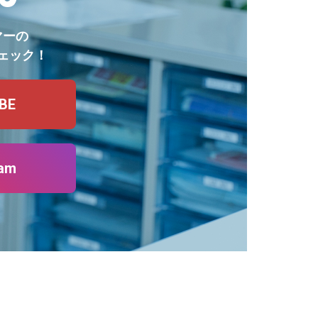
マーの
ェック！
BE
ram