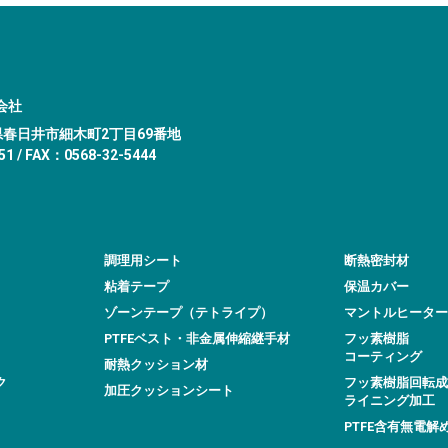
会社
愛知県春日井市細木町2丁目69番地
1 / FAX：0568-32-5444
調理用シート
断熱密封材
粘着テープ
保温カバー
ゾーンテープ（テトライプ）
マントルヒーター
PTFEベスト・非金属伸縮継手材
フッ素樹脂
コーティング
耐熱クッション材
ク
フッ素樹脂回転成
加圧クッションシート
ライニング加工
PTFE含有無電解