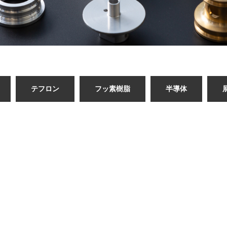
テフロン
フッ素樹脂
半導体