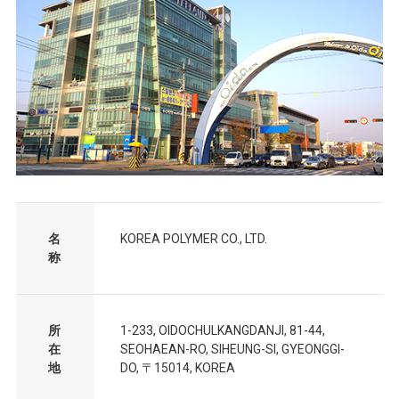
名
KOREA POLYMER CO., LTD.
称
所
1-233, OIDOCHULKANGDANJI, 81-44,
在
SEOHAEAN-RO, SIHEUNG-SI, GYEONGGI-
地
DO, 〒15014, KOREA