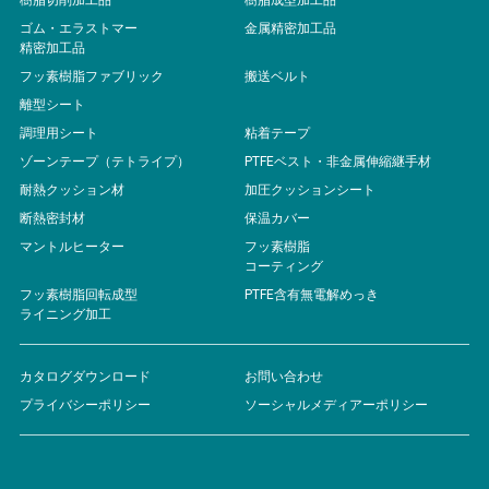
ゴム・エラストマー
金属精密加工品
精密加工品
フッ素樹脂ファブリック
搬送ベルト
離型シート
調理用シート
粘着テープ
ゾーンテープ（テトライプ）
PTFEベスト・非金属伸縮継手材
耐熱クッション材
加圧クッションシート
断熱密封材
保温カバー
マントルヒーター
フッ素樹脂
コーティング
フッ素樹脂回転成型
PTFE含有無電解めっき
ライニング加工
カタログダウンロード
お問い合わせ
プライバシーポリシー
ソーシャルメディアーポリシー