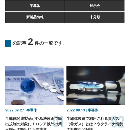
半導体
展示会
新製品情報
未分類
2
の記事
件の一覧です。
2022.09.27 | 半導体
2022.09.13 | 半導体
01
02
半導体関連製品が外為法改正で輸
半導体製造で利用される貴ガス
出規制の対象に！ロシア以外の第
（希ガス）とは？ウクライナ情勢
三国への輸出にも要注意
の影響など解説