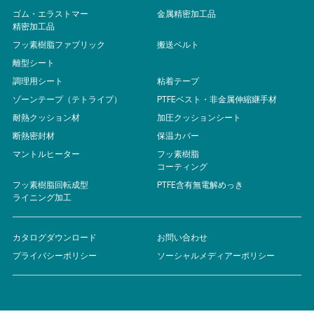
ゴム・エラストマー
金属精密加工品
精密加工品
フッ素樹脂ファブリック
搬送ベルト
離型シート
調理用シート
粘着テープ
ゾーンテープ（テトライプ）
PTFEベスト・非金属伸縮継手材
耐熱クッション材
加圧クッションシート
断熱密封材
保温カバー
マントルヒーター
フッ素樹脂
コーティング
フッ素樹脂回転成型
PTFE含有無電解めっき
ライニング加工
カタログダウンロード
お問い合わせ
プライバシーポリシー
ソーシャルメディアーポリシー