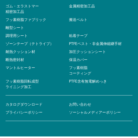
ゴム・エラストマー
金属精密加工品
精密加工品
フッ素樹脂ファブリック
搬送ベルト
離型シート
調理用シート
粘着テープ
ゾーンテープ（テトライプ）
PTFEベスト・非金属伸縮継手材
耐熱クッション材
加圧クッションシート
断熱密封材
保温カバー
マントルヒーター
フッ素樹脂
コーティング
フッ素樹脂回転成型
PTFE含有無電解めっき
ライニング加工
カタログダウンロード
お問い合わせ
プライバシーポリシー
ソーシャルメディアーポリシー