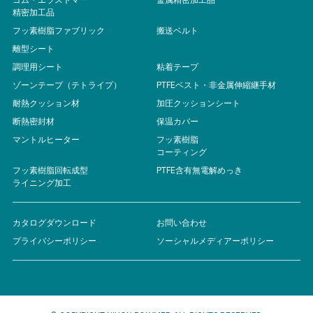
ゴム・エラストマー
金属精密加工品
精密加工品
フッ素樹脂ファブリック
搬送ベルト
離型シート
調理用シート
粘着テープ
ゾーンテープ（テトライプ）
PTFEベスト・非金属伸縮継手材
耐熱クッション材
加圧クッションシート
断熱密封材
保温カバー
マントルヒーター
フッ素樹脂
コーティング
フッ素樹脂回転成型
PTFE含有無電解めっき
ライニング加工
カタログダウンロード
お問い合わせ
プライバシーポリシー
ソーシャルメディアーポリシー