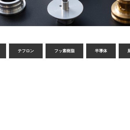
テフロン
フッ素樹脂
半導体