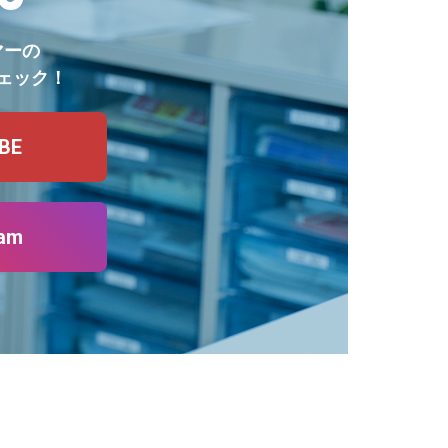
マーの
ェック！
BE
ram