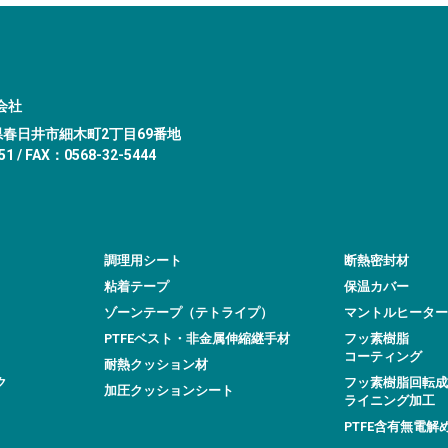
会社
愛知県春日井市細木町2丁目69番地
1 / FAX：0568-32-5444
調理用シート
断熱密封材
粘着テープ
保温カバー
ゾーンテープ（テトライプ）
マントルヒーター
PTFEベスト・非金属伸縮継手材
フッ素樹脂
コーティング
耐熱クッション材
ク
フッ素樹脂回転成
加圧クッションシート
ライニング加工
PTFE含有無電解