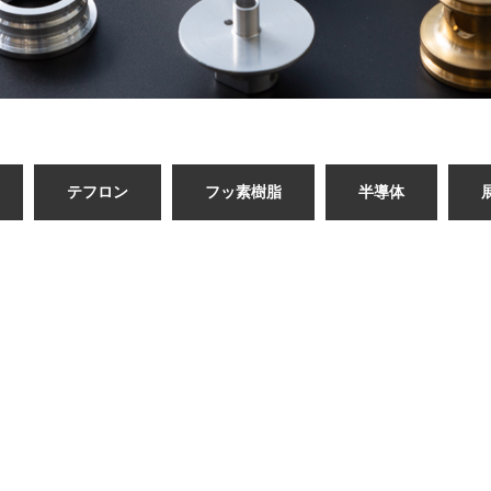
テフロン
フッ素樹脂
半導体