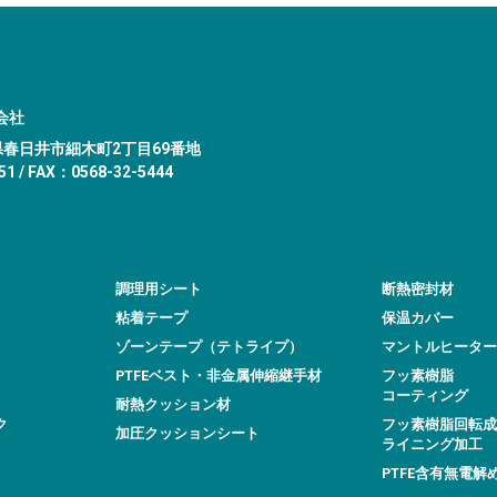
会社
愛知県春日井市細木町2丁目69番地
1 / FAX：0568-32-5444
調理用シート
断熱密封材
粘着テープ
保温カバー
ゾーンテープ（テトライプ）
マントルヒーター
PTFEベスト・非金属伸縮継手材
フッ素樹脂
コーティング
耐熱クッション材
ク
フッ素樹脂回転成
加圧クッションシート
ライニング加工
PTFE含有無電解