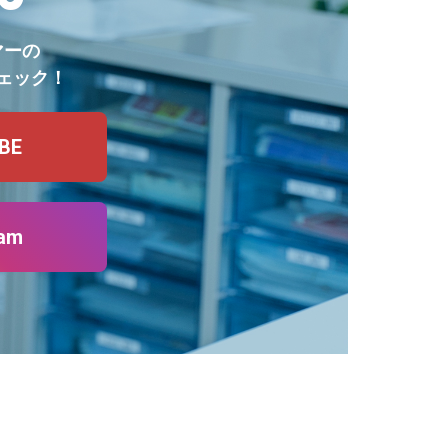
マーの
ェック！
BE
ram