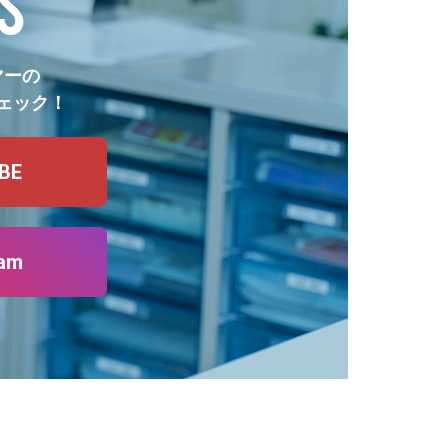
S
マーの
ェック！
BE
ram