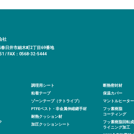
会社
愛知県春日井市細木町2丁目69番地
1 / FAX：0568-32-5444
調理用シート
断熱密封材
粘着テープ
保温カバー
ゾーンテープ（テトライプ）
マントルヒーター
PTFEベスト・非金属伸縮継手材
フッ素樹脂
コーティング
耐熱クッション材
ク
フッ素樹脂回転成
加圧クッションシート
ライニング加工