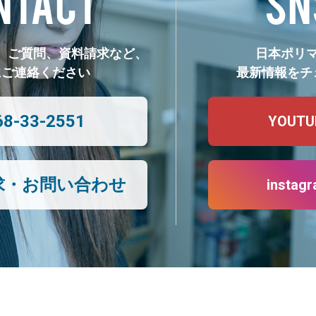
NTACT
SN
、ご質問、資料請求など、
日本ポリ
にご連絡ください
最新情報をチ
68-33-2551
YOUTU
求・お問い合わせ
instag