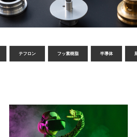
テフロン
フッ素樹脂
半導体