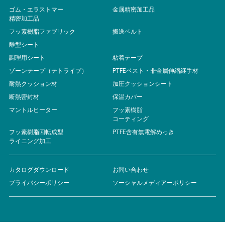
ゴム・エラストマー
金属精密加工品
精密加工品
フッ素樹脂ファブリック
搬送ベルト
離型シート
調理用シート
粘着テープ
ゾーンテープ（テトライプ）
PTFEベスト・非金属伸縮継手材
耐熱クッション材
加圧クッションシート
断熱密封材
保温カバー
マントルヒーター
フッ素樹脂
コーティング
フッ素樹脂回転成型
PTFE含有無電解めっき
ライニング加工
カタログダウンロード
お問い合わせ
プライバシーポリシー
ソーシャルメディアーポリシー