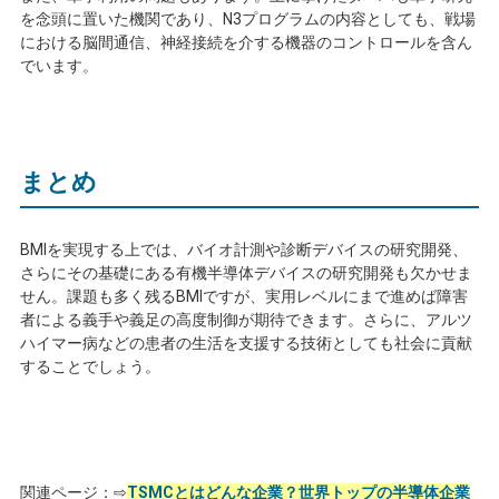
を念頭に置いた機関であり、
N3
プログラムの内容としても、戦場
における脳間通信、神経接続を介する機器のコントロールを含ん
でいます。
まとめ
BMI
を実現する上では、バイオ計測や診断デバイスの研究開発、
さらにその基礎にある有機半導体デバイスの研究開発も欠かせま
せん。課題も多く残る
BMI
ですが、実用レベルにまで進めば障害
者による義手や義足の高度制御が期待できます。さらに、アルツ
ハイマー病などの患者の生活を支援する技術としても社会に貢献
することでしょう。
関連ページ：⇨
TSMCとはどんな企業？世界トップの半導体企業