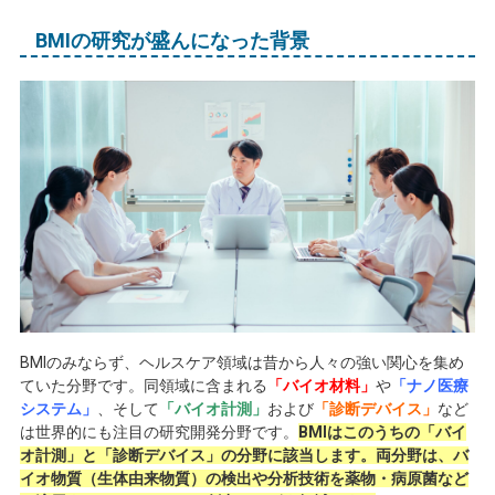
BMI
の研究が盛んになった背景
BMI
のみならず、ヘルスケア領域は昔から人々の強い関心を集め
ていた分野です。同領域に含まれる
「バイオ材料」
や
「ナノ医療
システム」
、そして
「バイオ計測」
および
「診断デバイス」
など
は世界的にも注目の研究開発分野です。
BMIはこのうちの「バイ
オ計測」と「診断デバイス」の分野に該当します。両分野は、バ
イオ物質（生体由来物質）の検出や分析技術を薬物・病原菌など