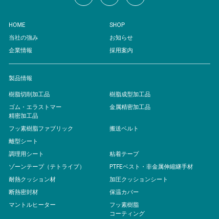
HOME
SHOP
当社の強み
お知らせ
企業情報
採用案内
製品情報
樹脂切削加工品
樹脂成型加工品
ゴム・エラストマー
金属精密加工品
精密加工品
フッ素樹脂ファブリック
搬送ベルト
離型シート
調理用シート
粘着テープ
ゾーンテープ（テトライプ）
PTFEベスト・非金属伸縮継手材
耐熱クッション材
加圧クッションシート
断熱密封材
保温カバー
マントルヒーター
フッ素樹脂
コーティング