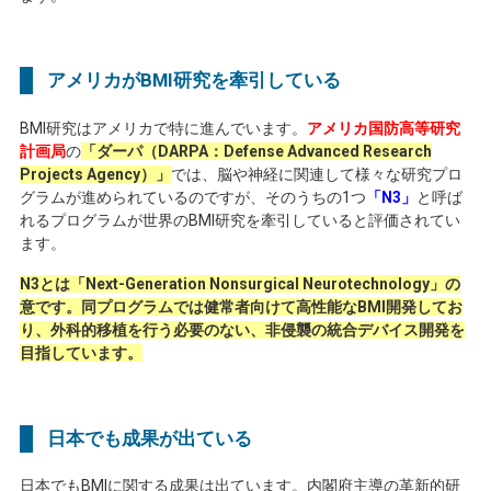
アメリカが
BMI
研究を牽引している
BMI
研究はアメリカで特に進んでいます。
アメリカ国防高等研究
計画局
の
「ダーパ（DARPA：Defense Advanced Research
Projects Agency）」
では、脳や神経に関連して様々な研究プロ
グラムが進められているのですが、そのうちの
1
つ
「N3」
と呼ば
れるプログラムが世界の
BMI
研究を牽引していると評価されてい
ます。
N3とは「Next-Generation Nonsurgical Neurotechnology」の
意です。同プログラムでは健常者向けて高性能なBMI開発してお
り、外科的移植を行う必要のない、非侵襲の統合デバイス開発を
目指しています。
日本でも成果が出ている
日本でも
BMI
に関する成果は出ています。内閣府主導の革新的研