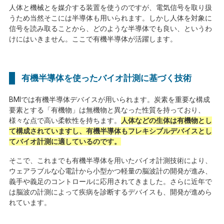
人体と機械とを媒介する装置を使うのですが、電気信号を取り扱
うため当然そこには半導体も用いられます。しかし人体を対象に
信号を読み取ることから、どのような半導体でも良い、というわ
けにはいきません。ここで有機半導体が活躍します。
有機半導体を使ったバイオ計測に基づく技術
BMI
では有機半導体デバイスが用いられます。炭素を重要な構成
要素とする「有機物」は無機物と異なった性質を持っており、
様々な点で高い柔軟性を持ちます。
人体などの生体は有機物とし
て構成されていますし、有機半導体もフレキシブルデバイスとし
てバイオ計測に適しているのです。
そこで、これまでも有機半導体を用いたバイオ計測技術により、
ウェアラブルな心電計から小型かつ軽量の脳波計の開発が進み、
義手や義足のコントロールに応用されてきました。さらに近年で
は脳波の計測によって疾病を診断するデバイスも、開発が進めら
れています。