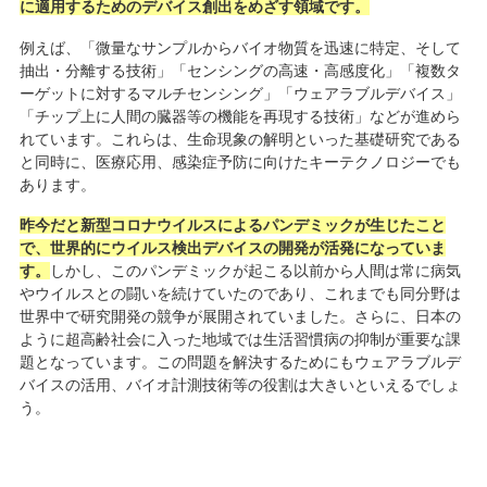
に適用するためのデバイス創出をめざす領域です。
例えば、「微量なサンプルからバイオ物質を迅速に特定、そして
抽出・分離する技術」「センシングの高速・高感度化」「複数タ
ーゲットに対するマルチセンシング」「ウェアラブルデバイス」
「チップ上に人間の臓器等の機能を再現する技術」などが進めら
れています。これらは、生命現象の解明といった基礎研究である
と同時に、医療応用、感染症予防に向けたキーテクノロジーでも
あります。
昨今だと新型コロナウイルスによるパンデミックが生じたこと
で、世界的にウイルス検出デバイスの開発が活発になっていま
す。
しかし、このパンデミックが起こる以前から人間は常に病気
やウイルスとの闘いを続けていたのであり、これまでも同分野は
世界中で研究開発の競争が展開されていました。さらに、日本の
ように超高齢社会に入った地域では生活習慣病の抑制が重要な課
題となっています。この問題を解決するためにもウェアラブルデ
バイスの活用、バイオ計測技術等の役割は大きいといえるでしょ
う。