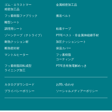
ゴム・エラストマー
金属精密加工品
精密加工品
フッ素樹脂ファブリック
搬送ベルト
離型シート
調理用シート
粘着テープ
ゾーンテープ（テトライプ）
PTFEベスト・非金属伸縮継手材
耐熱クッション材
加圧クッションシート
断熱密封材
保温カバー
マントルヒーター
フッ素樹脂
コーティング
フッ素樹脂回転成型
PTFE含有無電解めっき
ライニング加工
カタログダウンロード
お問い合わせ
プライバシーポリシー
ソーシャルメディアーポリシー