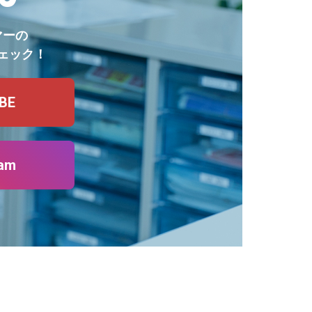
マーの
ェック！
BE
ram