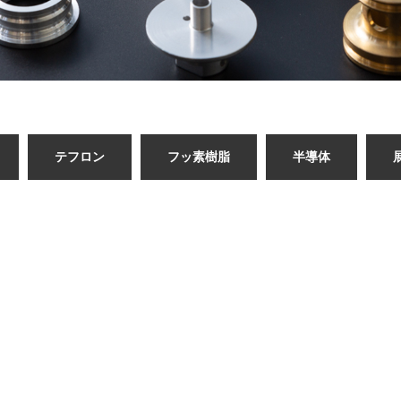
テフロン
フッ素樹脂
半導体