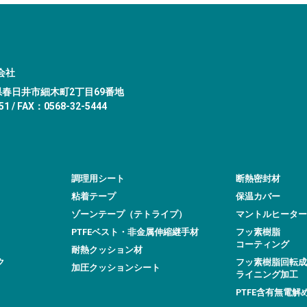
会社
愛知県春日井市細木町2丁目69番地
1 / FAX：0568-32-5444
調理用シート
断熱密封材
粘着テープ
保温カバー
ゾーンテープ（テトライプ）
マントルヒーター
PTFEベスト・非金属伸縮継手材
フッ素樹脂
コーティング
耐熱クッション材
ク
フッ素樹脂回転成
加圧クッションシート
ライニング加工
PTFE含有無電解