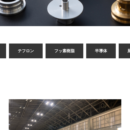
テフロン
フッ素樹脂
半導体