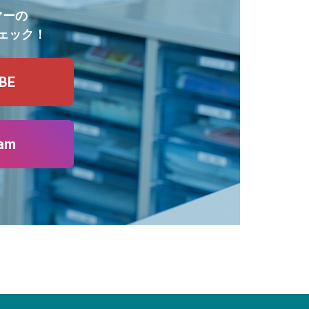
マーの
ェック！
BE
ram