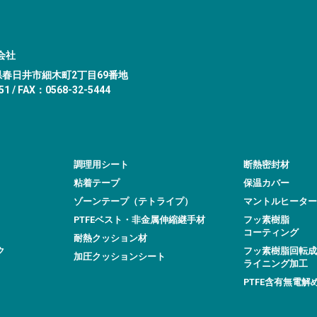
会社
愛知県春日井市細木町2丁目69番地
1 / FAX：0568-32-5444
調理用シート
断熱密封材
粘着テープ
保温カバー
ゾーンテープ（テトライプ）
マントルヒーター
PTFEベスト・非金属伸縮継手材
フッ素樹脂
コーティング
耐熱クッション材
ク
フッ素樹脂回転成
加圧クッションシート
ライニング加工
PTFE含有無電解