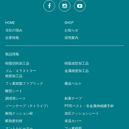
HOME
SHOP
当社の強み
お知らせ
企業情報
採用案内
製品情報
樹脂切削加工品
樹脂成型加工品
ゴム・エラストマー
金属精密加工品
精密加工品
フッ素樹脂ファブリック
搬送ベルト
離型シート
調理用シート
粘着テープ
ゾーンテープ（テトライプ）
PTFEベスト・非金属伸縮継手材
耐熱クッション材
加圧クッションシート
断熱密封材
保温カバー
マントルヒーター
フッ素樹脂