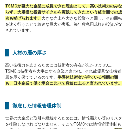
T
SMC
が巨大な企業に成長できた理由として、高い技術力のみな
らず、大規模な投資サイクルを実践してきたという経営面での成
功も挙げられます。
大きな売上を大きな投資へと回し、その回転
を速く行うことで急速な巨大が実現。毎年数兆円規模の投資がな
されています。
人材の層の厚さ
高い技術力を支えるためには技術者の存在が欠かせません。
TSMC
は技術者を大事にする企業と言われ、それ故優秀な技術者
層を厚く保てているのです。
半導体技術者が得ている報酬の額
も、日本企業で働く場合に比べて数倍に上ると言われています。
徹底した情報管理体制
世界の大企業と取引を継続するためには、情報漏えい等のリスク
を排除しなければなりません。そこで
TSMC
では情報管理体制も