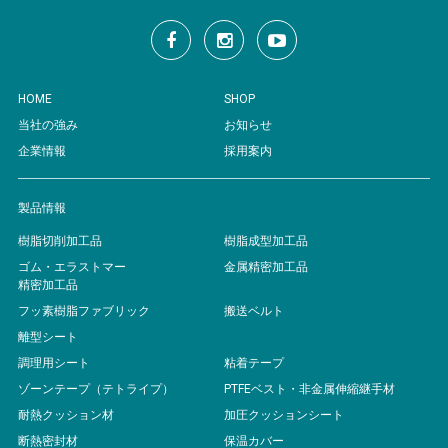
HOME
SHOP
当社の強み
お知らせ
企業情報
採用案内
製品情報
樹脂切削加工品
樹脂成型加工品
ゴム・エラストマー
金属精密加工品
精密加工品
フッ素樹脂ファブリック
搬送ベルト
離型シート
調理用シート
粘着テープ
ゾーンテープ（テトライプ）
PTFEベスト・非金属伸縮継手材
耐熱クッション材
加圧クッションシート
断熱密封材
保温カバー