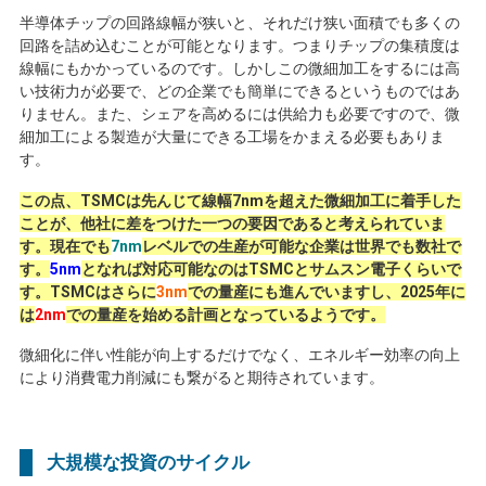
半導体チップの回路線幅が狭いと、それだけ狭い面積でも多くの
回路を詰め込むことが可能となります。つまりチップの集積度は
線幅にもかかっているのです。しかしこの微細加工をするには高
い技術力が必要で、どの企業でも簡単にできるというものではあ
りません。また、シェアを高めるには供給力も必要ですので、微
細加工による製造が大量にできる工場をかまえる必要もありま
す。
この点、TSMCは先んじて線幅7nmを超えた微細加工に着手した
ことが、他社に差をつけた一つの要因であると考えられていま
す。現在でも
7nm
レベルでの生産が可能な企業は世界でも数社で
す。
5nm
となれば対応可能なのはTSMCとサムスン電子くらいで
す。TSMCはさらに
3nm
での量産にも進んでいますし、2025年に
は
2nm
での量産を始める計画となっているようです。
微細化に伴い性能が向上するだけでなく、エネルギー効率の向上
により消費電力削減にも繋がると期待されています。
大規模な投資のサイクル