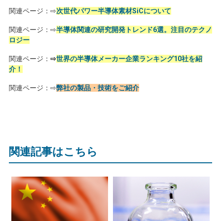
関連ページ：⇨
次世代パワー半導体素材SiCについて
関連ページ：⇨
半導体関連の研究開発トレンド6選。注目のテクノ
ロジー
関連ページ：
⇨
世界の半導体メーカー企業ランキング10社を紹
介！
関連ページ：⇨
弊社の製品・技術をご紹介
関連記事はこちら