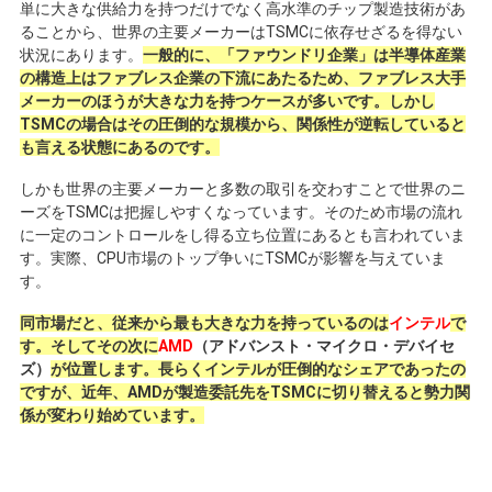
単に大きな供給力を持つだけでなく高水準のチップ製造技術があ
ることから、世界の主要メーカーは
TSMC
に依存せざるを得ない
状況にあります。
一般的に、「ファウンドリ企業」は半導体産業
の構造上はファブレス企業の下流にあたるため、ファブレス大手
メーカーのほうが大きな力を持つケースが多いです。しかし
TSMCの場合はその圧倒的な規模から、関係性が逆転していると
も言える状態にあるのです。
しかも世界の主要メーカーと多数の取引を交わすことで世界のニ
ーズを
TSMC
は把握しやすくなっています。そのため市場の流れ
に一定のコントロールをし得る立ち位置にあるとも言われていま
す。実際、
CPU
市場のトップ争いに
TSMC
が影響を与えていま
す。
同市場だと、従来から最も大きな力を持っているのは
インテル
で
す。そしてその次に
AMD
（アドバンスト・マイクロ・デバイセ
ズ）
が位置します。長らくインテルが圧倒的なシェアであったの
ですが、近年、AMDが製造委託先をTSMCに切り替えると勢力関
係が変わり始めています。