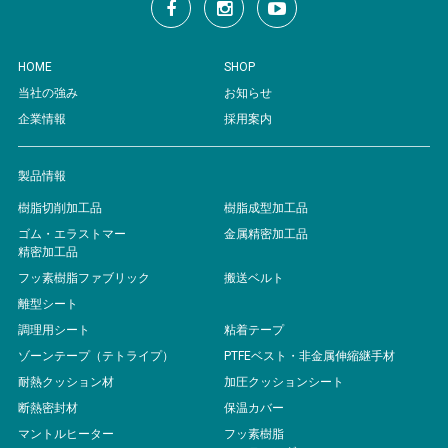
HOME
SHOP
当社の強み
お知らせ
企業情報
採用案内
製品情報
樹脂切削加工品
樹脂成型加工品
ゴム・エラストマー
金属精密加工品
精密加工品
フッ素樹脂ファブリック
搬送ベルト
離型シート
調理用シート
粘着テープ
ゾーンテープ（テトライプ）
PTFEベスト・非金属伸縮継手材
耐熱クッション材
加圧クッションシート
断熱密封材
保温カバー
マントルヒーター
フッ素樹脂