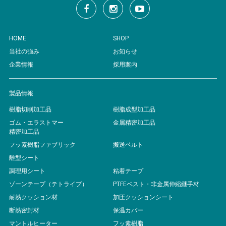
HOME
SHOP
当社の強み
お知らせ
企業情報
採用案内
製品情報
樹脂切削加工品
樹脂成型加工品
ゴム・エラストマー
金属精密加工品
精密加工品
フッ素樹脂ファブリック
搬送ベルト
離型シート
調理用シート
粘着テープ
ゾーンテープ（テトライプ）
PTFEベスト・非金属伸縮継手材
耐熱クッション材
加圧クッションシート
断熱密封材
保温カバー
マントルヒーター
フッ素樹脂