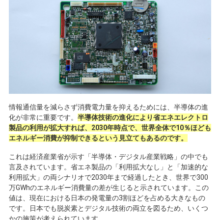
情報通信量を減らさず消費電力量を抑えるためには、半導体の進
化が非常に重要です。
半導体技術の進化により省エネエレクトロ
製品の利用が拡大すれば、2030年時点で、世界全体で10％ほども
エネルギー消費が抑制できるという見立てもあるのです。
これは経済産業省が示す「半導体・デジタル産業戦略」の中でも
言及されています。省エネ製品の「利用拡大なし」と「加速的な
利用拡大」の両シナリオで
2030
年まで経過したとき、世界で
300
万
GWh
のエネルギー消費量の差が生じると示されています。この
値は、現在における日本の発電量の
3
割ほどを占める大きなもの
です。日本でも脱炭素とデジタル技術の両立を図るため、いくつ
かの施策が考えられています。