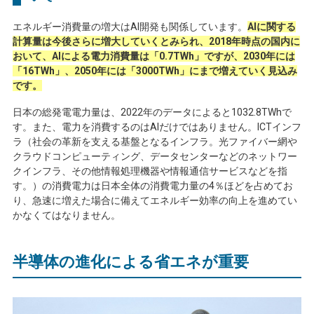
エネルギー消費量の増大は
AI
開発も関係しています。
AIに関する
計算量は今後さらに増大していくとみられ、2018年時点の国内に
おいて、AIによる電力消費量は「0.7TWh」ですが、2030年には
「16TWh」、2050年には「3000TWh」にまで増えていく見込み
です。
日本の総発電電力量は、
2022
年のデータによると
1032.8TWh
で
す。また、電力を消費するのは
AI
だけではありません。
ICT
インフ
ラ（社会の革新を支える基盤となるインフラ。光ファイバー網や
クラウドコンピューティング、データセンターなどのネットワー
クインフラ、その他情報処理機器や情報通信サービスなどを指
す。）の消費電力は日本全体の消費電力量の
4
％ほどを占めてお
り、急速に増えた場合に備えてエネルギー効率の向上を進めてい
かなくてはなりません。
半導体の進化による省エネが重要