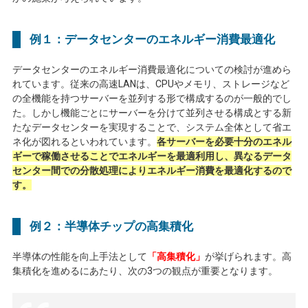
例１：データセンターのエネルギー消費最適化
データセンターのエネルギー消費最適化についての検討が進めら
れています。従来の高速
LAN
は、
CPU
やメモリ、ストレージなど
の全機能を持つサーバーを並列する形で構成するのが一般的でし
た。しかし機能ごとにサーバーを分けて並列させる構成とする新
たなデータセンターを実現することで、システム全体として省エ
ネ化が図れるといわれています。
各サーバーを必要十分のエネル
ギーで稼働させることでエネルギーを最適利用し、異なるデータ
センター間での分散処理によりエネルギー消費を最適化するので
す。
例２：半導体チップの高集積化
半導体の性能を向上手法として
「高集積化」
が挙げられます。高
集積化を進めるにあたり、次の
3
つの観点が重要となります。