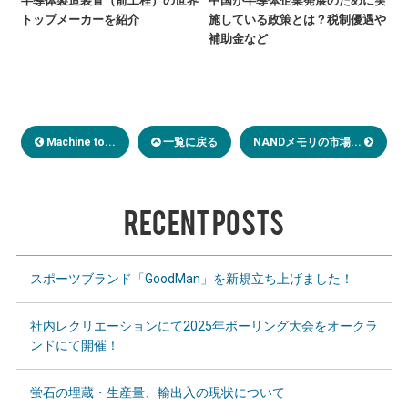
半導体製造装置（前工程）の世界
中国が半導体企業発展のために実
トップメーカーを紹介
施している政策とは？税制優遇や
補助金など
Machine to...
一覧に戻る
NANDメモリの市場...
RECENT POSTS
スポーツブランド「GoodMan」を新規立ち上げました！
社内レクリエーションにて2025年ボーリング大会をオークラ
ンドにて開催！
蛍石の埋蔵・生産量、輸出入の現状について