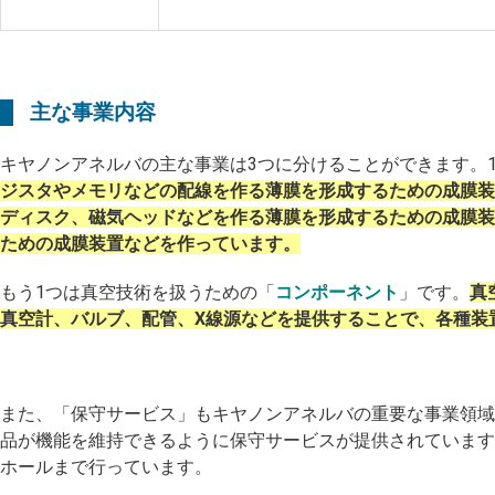
主な事業内容
キヤノンアネルバの主な事業は
3
つに分けることができます。
ジスタやメモリなどの配線を作る薄膜を形成するための成膜装
ディスク、磁気ヘッドなどを作る薄膜を形成するための成膜装
ための成膜装置などを作っています。
もう
1
つは真空技術を扱うための「
コンポーネント
」です。
真
真空計、バルブ、配管、X線源などを提供することで、各種装
また、「保守サービス」もキヤノンアネルバの重要な事業領域
品が機能を維持できるように保守サービスが提供されています
ホールまで行っています。