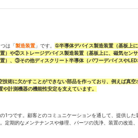
1
つは「
製造装置
」です。
①半導体デバイス製造装置（基板上
置）や②ストレージデバイス製造装置（基板上に、磁気センサ
置）、③その他ディスクリート半導体（パワーデバイスやLED
空技術に欠かすことができない部品を作っており、例えば真空
置や計測機器の機能性安定を支えています。
の
1
つです。顧客とのコミュニケーションを通して、提供した
。定期的なメンテナンスや修理、パーツの洗浄、装置の改造、