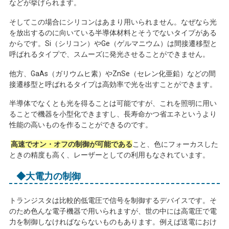
などが挙げられます。
そしてこの場合にシリコンはあまり用いられません。なぜなら光
を放出するのに向いている半導体材料とそうでないタイプがある
からです。
Si
（シリコン）や
Ge
（ゲルマニウム）は間接遷移型と
呼ばれるタイプで、スムーズに発光させることができません。
他方、
GaAs
（ガリウムヒ素）や
ZnSe
（セレン化亜鉛）などの間
接遷移型と呼ばれるタイプは高効率で光を出すことができます。
半導体でなくとも光を得ることは可能ですが、これを照明に用い
ることで機器を小型化できますし、長寿命かつ省エネというより
性能の高いものを作ることができるのです。
高速でオン・オフの制御が可能である
こと、色にフォーカスした
ときの精度も高く、レーザーとしての利用もなされています。
◆大電力の制御
トランジスタは比較的低電圧で信号を制御するデバイスです。そ
のため色んな電子機器で用いられますが、世の中には高電圧で電
力を制御しなければならないものもあります。例えば送電におけ