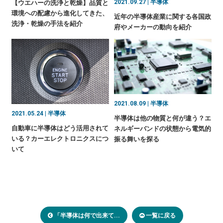
2021.09.27 | 半導体
【ウエハーの洗浄と乾燥】品質と
環境への配慮から進化してきた、
近年の半導体産業に関する各国政
洗浄・乾燥の手法を紹介
府やメーカーの動向を紹介
2021.08.09 | 半導体
2021.05.24 | 半導体
半導体は他の物質と何が違う？エ
自動車に半導体はどう活用されて
ネルギーバンドの状態から電気的
いる？カーエレクトロニクスにつ
振る舞いを探る
いて
「半導体は何で出来て...
一覧に戻る