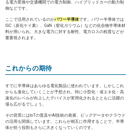
る電力変換や交通機関での電力制御、ハイブリッドカーの動力制
御などです。
ここで活用されているのが
パワー半導体
です。パワー半導体では
SiC
（炭化ケイ素）、
GaN
（窒化ガリウム）などの化合物半導体材
料が用いられ、大きな電力に対する耐性、電力ロスの程度などが
重要視されます。
これからの期待
すでに半導体はあらゆる電化製品に使われています。しかしこれ
からも進化していくことが予想され、特に小型化・省エネ化・高
速化のレベルが向上したデバイスが実用化されるとともに活躍の
場も広がるでしょう。
その背景には
IoT
の普及や
AI
技術の発展、ビッグデータやクラウド
の活用も関係しています。これらが相互に作用することで、半導
体が担う役割もさらに大きくなっていくのです。