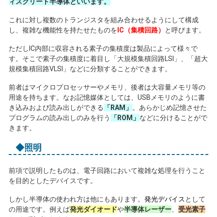
ィスクリート半導体といいます。
これに対し複数のトランジスタを組み合わせるようにして構成
し、複雑な機能性を持たせたものを
IC（集積回路）
と呼びます。
ただし
IC
内部に収容される素子の集積度は製品によって様々で
す。そこで素子の集積度に着目し「大規模集積回路
LSI
」、「超大
規模集積回路
VLSI
」などに分類することができます。
前者はマイクロプロセッサーやメモリ、後者は大容量メモリ等の
用途を持ちます。なお記憶媒体としては、
USB
メモリのように書
き込みおよび読み出しができる
「RAM」
。あらかじめ記憶させた
プログラムの読み出しのみを行う
「ROM」
などに分けることがで
きます。
◆照明
前項で説明したものは、電子回路において複雑な処理を行うこと
を目的としたデバイスです。
しかし半導体の使われ方は他にもあります。
発光デバイス
として
の用途です。例えば
発光ダイオード
や
半導体レーザー
、
受光素子