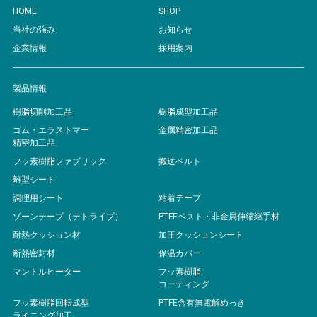
HOME
SHOP
当社の強み
お知らせ
企業情報
採用案内
製品情報
樹脂切削加工品
樹脂成型加工品
ゴム・エラストマー
金属精密加工品
精密加工品
フッ素樹脂ファブリック
搬送ベルト
離型シート
調理用シート
粘着テープ
ゾーンテープ（テトライプ）
PTFEベスト・非金属伸縮継手材
耐熱クッション材
加圧クッションシート
断熱密封材
保温カバー
マントルヒーター
フッ素樹脂
コーティング
フッ素樹脂回転成型
PTFE含有無電解めっき
ライニング加工