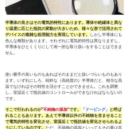
半導体の良さはその電気的特性にあります。導体や絶縁体と異な
り温度に応じた抵抗の変動が大きいため、様々な形で活用されて
デバイスの複雑な処理能力を実現しています。
しかし半導体にも
色んな種類があります。それぞれに電気的特性は異なりますし、
半導体をひとくくりにして画一的な取り扱いをすることはできま
せん。
使い勝手の良いものもあればそのままだと扱いづらいものもあり
ます。いずれにしろ、純粋な（高純度の）半導体だと、相当な高
温でなければその特性を活かすことができません。これを調整
し、室温近くで抵抗値のコントロールができなければならないの
です。
そこで行われるのが
“不純物の添加”
です。
「ドーピング」
と呼ば
れることもあります。あえて半導体以外の不純物を含ませること
で電気的特性を変化させ、室温近くで抵抗値を変化させられるよ
うにしているのです。
ただ、不純物の添加といってもその量は非