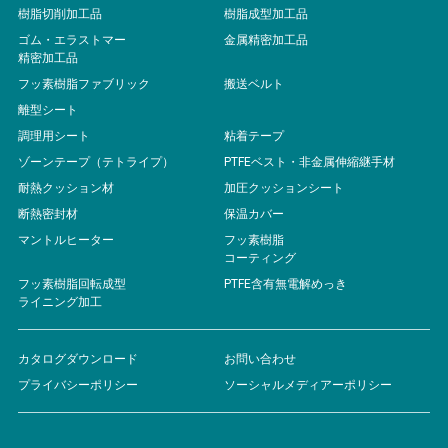
樹脂切削加工品
樹脂成型加工品
ゴム・エラストマー
金属精密加工品
精密加工品
フッ素樹脂ファブリック
搬送ベルト
離型シート
調理用シート
粘着テープ
ゾーンテープ（テトライプ）
PTFEベスト・非金属伸縮継手材
耐熱クッション材
加圧クッションシート
断熱密封材
保温カバー
マントルヒーター
フッ素樹脂
コーティング
フッ素樹脂回転成型
PTFE含有無電解めっき
ライニング加工
カタログダウンロード
お問い合わせ
プライバシーポリシー
ソーシャルメディアーポリシー