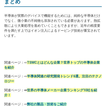
まとめ
半導体が実際のデバイスで機能するためには、純粋な半導体だけ
でなく、微小量の不純物も添加されている必要があります。熱拡
散により大量処理を進めていくこともできますが、近年の精度要
件を満たす上ではイオン注入によるドーピング技術が重宝されて
います。
関連ページ：⇨
TSMCとはどんな企業？世界トップの半導体企業
を紹介
関連ページ：⇨
半導体関連の研究開発トレンド6選。注目のテクノ
ロジー
関連ページ：
⇨
世界の半導体メーカー企業ランキング10社を紹
介！
関連ページ：⇨
弊社の製品・技術をご紹介