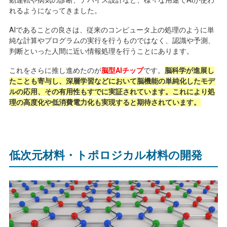
動運転や病気の診断、デバイス設計など、様々な用途で
AI
が使わ
れるようになってきました。
AI
であることの良さは、従来のコンピュータ上の処理のように単
純な計算やプログラムの実行を行うものではなく、認識や予測、
判断といった人間に近い情報処理を行うことにあります。
これをさらに推し進めたのが
脳型AIチップ
です。
脳科学が進展し
たことも寄与し、深層学習などにおいて脳機能の単純化したモデ
ルの応用、その有用性もすでに実証されています。これにより処
理の高度化や低消費電力化も実現すると期待されています。
低次元材料・トポロジカル材料の開発