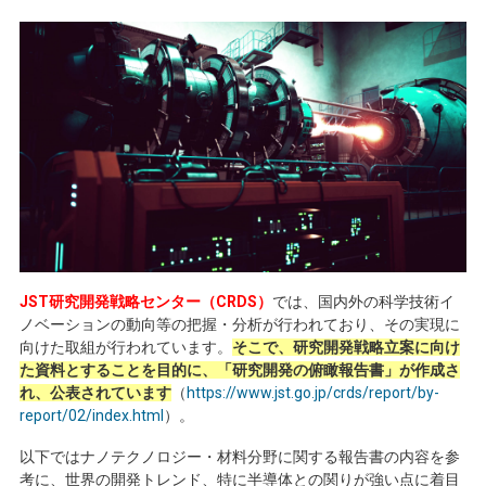
JST研究開発戦略センター（CRDS）
では、国内外の科学技術イ
ノベーションの動向等の把握・分析が行われており、その実現に
向けた取組が行われています。
そこで、研究開発戦略立案に向け
た資料とすることを目的に、「研究開発の俯瞰報告書」が作成さ
れ、公表されています
（
https://www.jst.go.jp/crds/report/by-
report/02/index.html
）。
以下ではナノテクノロジー・材料分野に関する報告書の内容を参
考に、世界の開発トレンド、特に半導体との関りが強い点に着目