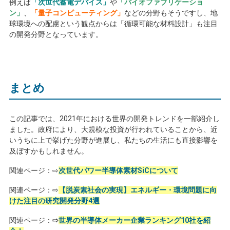
例えば
「次世代蓄電デバイス」
や
「バイオファブリケーショ
ン」
、
「量子コンピューティング」
などの分野もそうですし、地
球環境への配慮という観点からは「循環可能な材料設計」も注目
の開発分野となっています。
まとめ
この記事では、
2021
年における世界の開発トレンドを一部紹介し
ました。政府により、大規模な投資が行われていることから、近
いうちに上で挙げた分野が進展し、私たちの生活にも直接影響を
及ぼすかもしれません。
関連ページ：⇨
次世代パワー半導体素材SiCについて
関連ページ：⇨
【脱炭素社会の実現】エネルギー・環境問題に向
けた注目の研究開発分野4選
関連ページ：
⇨
世界の半導体メーカー企業ランキング10社を紹