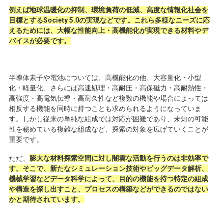
例えば地球温暖化の抑制、環境負荷の低減、高度な情報化社会を
目標とするSociety 5.0の実現などです。これら多様なニーズに応
えるためには、大幅な性能向上・高機能化が実現できる材料やデ
バイスが必要です。
半導体素子や電池については、高機能化の他、大容量化・小型
化・軽量化、さらには高速処理・高耐圧・高保磁力・高耐熱性・
高強度・高電気伝導・高耐久性など複数の機能や場合によっては
相反する機能を同時に持つことも求められるようになっていま
す。しかし従来の単純な組成では対応が困難であり、未知の可能
性を秘めている複雑な組成など、探索の対象を広げていくことが
重要です。
ただ、
膨大な材料探索空間に対し闇雲な活動を行うのは非効率で
す。そこで、新たなシミュレーション技術やビッグデータ解析、
機械学習などデータ科学によって、目的の機能を持つ特定の組成
や構造を探し出すこと、プロセスの構築などができるのではない
かと期待されています。