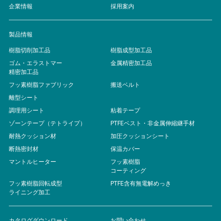
企業情報
採用案内
製品情報
樹脂切削加工品
樹脂成型加工品
ゴム・エラストマー
金属精密加工品
精密加工品
フッ素樹脂ファブリック
搬送ベルト
離型シート
調理用シート
粘着テープ
ゾーンテープ（テトライプ）
PTFEベスト・非金属伸縮継手材
耐熱クッション材
加圧クッションシート
断熱密封材
保温カバー
マントルヒーター
フッ素樹脂
コーティング
フッ素樹脂回転成型
PTFE含有無電解めっき
ライニング加工
カタログダウンロード
お問い合わせ