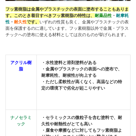
フッ素樹脂は金属やプラスチックの表面に塗布することもありま
す。このとき着目すべきフッ素樹脂の特性は、
耐薬品性
・
耐摩耗
性
・
耐久性
です。
いずれの性質も良く、金属やプラスチックの表
面を保護するのに適しています。フッ素樹脂以外で金属・プラス
チックへの塗布に使える材料としては次のものが挙げられます。
アクリル樹
・水性塗料と溶剤塗料がある
脂
・金属やプラスチックの表面への塗布で、
耐摩耗性、耐候性が向上する
・ただし柔軟性が高くなく、高温などの特
定の環境下で劣化が起こりやすい
ナノセラミ
・セラミックスの微粒子を含む塗料で、耐
ック
久性や耐熱性がとても高い
・腐食や摩擦などに対してもフッ素樹脂よ