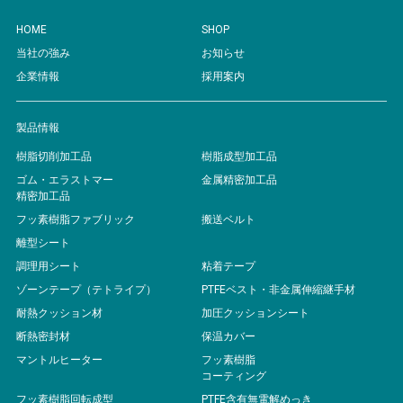
HOME
SHOP
当社の強み
お知らせ
企業情報
採用案内
製品情報
樹脂切削加工品
樹脂成型加工品
ゴム・エラストマー
金属精密加工品
精密加工品
フッ素樹脂ファブリック
搬送ベルト
離型シート
調理用シート
粘着テープ
ゾーンテープ（テトライプ）
PTFEベスト・非金属伸縮継手材
耐熱クッション材
加圧クッションシート
断熱密封材
保温カバー
マントルヒーター
フッ素樹脂
コーティング
フッ素樹脂回転成型
PTFE含有無電解めっき