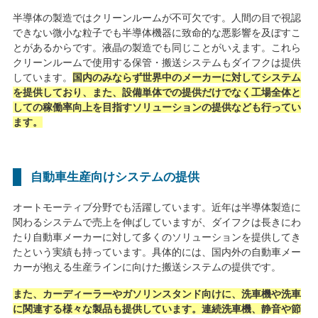
半導体の製造ではクリーンルームが不可欠です。人間の目で視認
できない微小な粒子でも半導体機器に致命的な悪影響を及ぼすこ
とがあるからです。液晶の製造でも同じことがいえます。これら
クリーンルームで使用する保管・搬送システムもダイフクは提供
しています。
国内のみならず世界中のメーカーに対してシステム
を提供しており、また、設備単体での提供だけでなく工場全体と
しての稼働率向上を目指すソリューションの提供なども行ってい
ます。
自動車生産向けシステムの提供
オートモーティブ分野でも活躍しています。近年は半導体製造に
関わるシステムで売上を伸ばしていますが、ダイフクは長きにわ
たり自動車メーカーに対して多くのソリューションを提供してき
たという実績も持っています。具体的には、国内外の自動車メー
カーが抱える生産ラインに向けた搬送システムの提供です。
また、カーディーラーやガソリンスタンド向けに、洗車機や洗車
に関連する様々な製品も提供しています。連続洗車機、静音や節