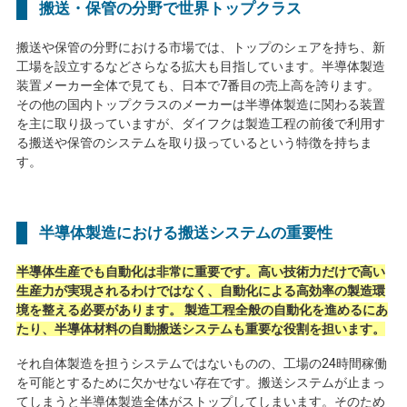
搬送・保管の分野で世界トップクラス
搬送や保管の分野における市場では、トップのシェアを持ち、新
工場を設立するなどさらなる拡大も目指しています。半導体製造
装置メーカー全体で見ても、日本で
7
番目の売上高を誇ります。
その他の国内トップクラスのメーカーは半導体製造に関わる装置
を主に取り扱っていますが、ダイフクは製造工程の前後で利用す
る搬送や保管のシステムを取り扱っているという特徴を持ちま
す。
半導体製造における搬送システムの重要性
半導体生産でも自動化は非常に重要です。高い技術力だけで高い
生産力が実現されるわけではなく、自動化による高効率の製造環
境を整える必要があります。 製造工程全般の自動化を進めるにあ
たり、半導体材料の自動搬送システムも重要な役割を担います。
それ自体製造を担うシステムではないものの、工場の
24
時間稼働
を可能とするために欠かせない存在です。搬送システムが止まっ
てしまうと半導体製造全体がストップしてしまいます。そのため